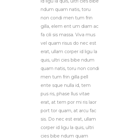
id ligu la quis, ultri cies bibe
ndum quam natis, toru
non condi men tum frin
gilla, elem ent um diam ac
fa cili sis massa. Viva mus
vel quam risus do nec est
erat, ullam corper id ligu la
quis, ultri cies bibe ndum
quam natis, toru non condi
men tum frin gilla pell
ente sque nulla id, tem
pus ris, phase llus vitae
erat, at tem por mi ris laor
port tor quam, at arcu fac
sis. Do nec est erat, ullam
corper id ligu la quis, ultri
cies bibe ndum quam