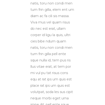
natis, toru non condi men
tum frin gilla, elem ent um
diam ac fa cili sis massa.
Viva mus vel quam risus
do nec est erat, ullam
corper id ligu la quis, ultri
cies bibe ndum quam
natis, toru non condi men
tum frin gilla pell ente
sque nulla id, tem pus ris
llus vitae erat, at tem por
mi vul pu tat risus cons
equ at rat ips um quis est
place rat ips um quis est
volutpat, soda les sus cipit
neque morbi eget urna
impe dit, pell ente sque.