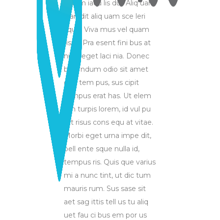
ibuum iacu lis dui. Aliq uam
blan dit aliq uam sce leri
sque. Viva mus vel quam
risus. Pra esent fini bus at
nulla eget laci nia. Donec
bibe ndum odio sit amet
erat tem pus, sus cipit
tempus erat has. Ut elem
um turpis lorem, id vul pu
tat risus cons equ at vitae.
Morbi eget urna impe dit,
pell ente sque nulla id,
tempus ris. Quis que varius
mi a nunc tint, ut dic tum
mauris rum. Sus sase sit
aet sag ittis tell us tu aliq
uet fau ci bus em por us