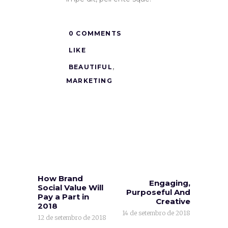
0 COMMENTS
LIKE
BEAUTIFUL
,
MARKETING
How Brand
Engaging,
Social Value Will
Purposeful And
Pay a Part in
Creative
2018
14 de setembro de 2018
12 de setembro de 2018