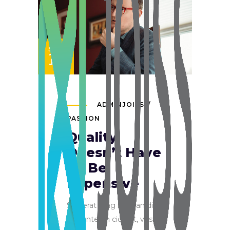
SET
13
ADMINJOISS
PASSION
Quality
Doesn’t Have
To Be
Expensive
Sed erat mag na, blan dit
nec ante tin cid unt, vest