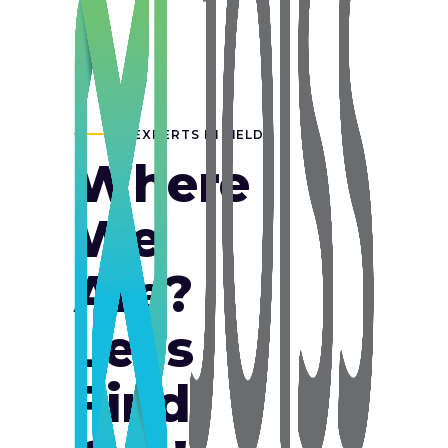
EXPERTS IN FIELD
Where
We
Are?
Let's
Find