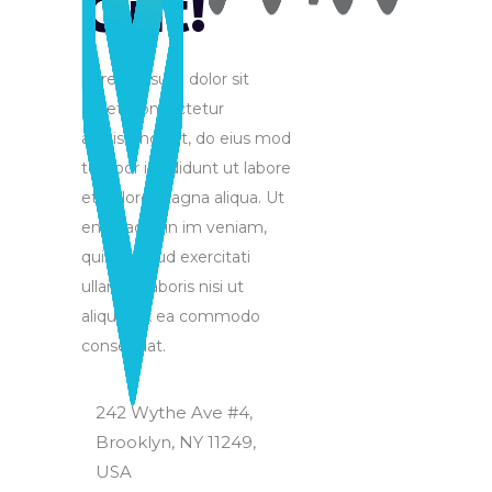
Out!
Lorem ipsum dolor sit
amet, consectetur
adipisicing elit, do eius mod
tempor incididunt ut labore
et dolore magna aliqua. Ut
enim ad min im veniam,
quis nostrud exercitati
ullamco laboris nisi ut
aliquip ex ea commodo
consequat.
242 Wythe Ave #4,
Brooklyn, NY 11249,
USA