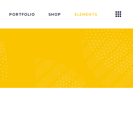
PORTFOLIO
SHOP
ELEMENTS
Accordions
Tabs
Clients
Buttons
Blog List
Icon With Text
Contact Form
Single Image