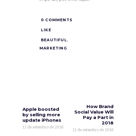
0 COMMENTS
LIKE
BEAUTIFUL
,
MARKETING
How Brand
Apple boosted
Social Value Will
by selling more
Pay a Part in
update iPhones
2018
12 de setembro de 2018
12 de setembro de 2018