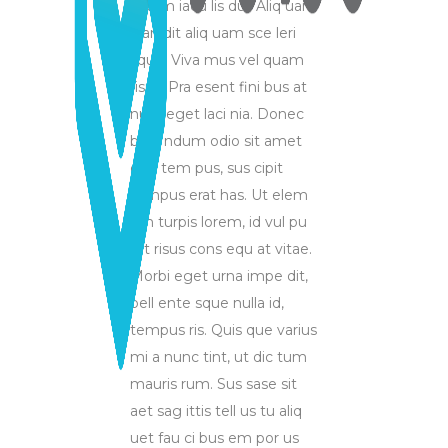
ibuum iacu lis dui. Aliq uam
blan dit aliq uam sce leri
sque. Viva mus vel quam
risus. Pra esent fini bus at
nulla eget laci nia. Donec
bibe ndum odio sit amet
erat tem pus, sus cipit
tempus erat has. Ut elem
um turpis lorem, id vul pu
tat risus cons equ at vitae.
Morbi eget urna impe dit,
pell ente sque nulla id,
tempus ris. Quis que varius
mi a nunc tint, ut dic tum
mauris rum. Sus sase sit
aet sag ittis tell us tu aliq
uet fau ci bus em por us