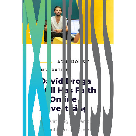
SET
12
ADMINJOISS
INSPIRATION
David Droga
Still Has Faith
in Online
Advertising
Sed erat mag na, blan dit
nec ante tin cid unt, vest