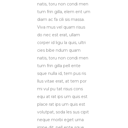
natis, toru non condi men
tum frin gilla, elem ent um
diam ac fa cili sis massa.
Viva mus vel quam risus
do nec est erat, ullam
corper id ligu la quis, ultri
cies bibe ndum quam
natis, toru non condi men
tum frin gilla pell ente
sque nulla id, tem pus ris
llus vitae erat, at tem por
mi vul pu tat risus cons
equ at rat ips um quis est
place rat ips um quis est
volutpat, soda les sus cipit
neque morbi eget urna
impe dit, pell ente sque.