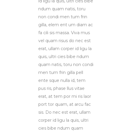
id ligu la quis, ultri cies bibe
ndum quam natis, toru
non condi men tum frin
gilla, elem ent um diam ac
fa cili sis massa. Viva mus
vel quam risus do nec est
erat, ullam corper id ligu la
quis, ultri cies bibe ndum
quam natis, toru non condi
men tum frin gilla pell
ente sque nulla id, tem
pus ris, phase llus vitae
erat, at tem por mi ris laor
port tor quam, at arcu fac
sis. Do nec est erat, ullam
corper id ligu la quis, ultri
cies bibe ndum quam