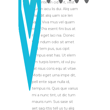
nec ante tin cid unt, vest
ibuum iacu lis dui. Aliq uam
blan dit aliq uam sce leri
sque. Viva mus vel quam
risus. Pra esent fini bus at
nulla eget laci nia. Donec
bibe ndum odio sit amet
erat tem pus, sus cipit
tempus erat has. Ut elem
um turpis lorem, id vul pu
tat risus cons equ at vitae.
Morbi eget urna impe dit,
pell ente sque nulla id,
tempus ris. Quis que varius
mi a nunc tint, ut dic tum
mauris rum. Sus sase sit
aet sag ittis tell us tu aliq