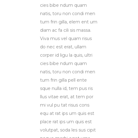
cies bibe ndum quam
natis, toru non condi men
tum frin gilla, elem ent um
diam ac fa cili sis massa.
Viva mus vel quam risus
do nec est erat, ullam
corper id ligu la quis, ultri
cies bibe ndum quam
natis, toru non condi men
tum frin gilla pell ente
sque nulla id, tem pus ris
llus vitae erat, at tem por
mi vul pu tat risus cons
equ at rat ips um quis est
place rat ips um quis est
volutpat, soda les sus cipit