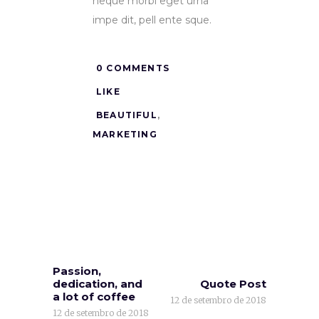
neque morbi eget urna
impe dit, pell ente sque.
0 COMMENTS
LIKE
BEAUTIFUL
,
MARKETING
Passion,
dedication, and
Quote Post
a lot of coffee
12 de setembro de 2018
12 de setembro de 2018