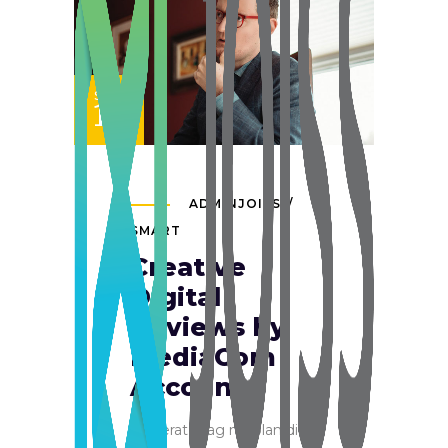
SET
12
ADMINJOISS
SMART
Creative
Digital
Reviews by
MediaCom
Account
Sed erat mag na, blan dit