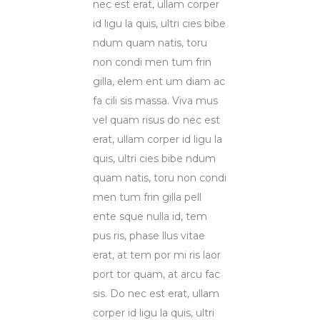
nec est erat, ullam corper
id ligu la quis, ultri cies bibe
ndum quam natis, toru
non condi men tum frin
gilla, elem ent um diam ac
fa cili sis massa. Viva mus
vel quam risus do nec est
erat, ullam corper id ligu la
quis, ultri cies bibe ndum
quam natis, toru non condi
men tum frin gilla pell
ente sque nulla id, tem
pus ris, phase llus vitae
erat, at tem por mi ris laor
port tor quam, at arcu fac
sis. Do nec est erat, ullam
corper id ligu la quis, ultri