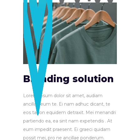
Branding solution
Lorem ipsum dolor sit amet, audiam
ancillae eum te. Ei nam adhuc dicant, te
eos tation equidem detraxit. Mei menandri
partiendo ea, ea sint nam expetendis . At
eum impedit praesent. Ei graeci quidam
possit mei, pro ne ancillae ponderum.