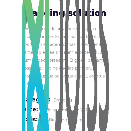
Branding solution
Lorem ipsum dolor sit amet, audiam
ancillae eum te. Ei nam adhuc dicant, te
eos tation equidem detraxit. Mei menandri
partiendo ea, ea sint nam expetendis . At
eum impedit praesent. Ei graeci quidam
possit mei, pro ne ancillae ponderum.
Probo voluptua perpetua eos ut, ornatus
et ius.
Category:
Branding
Date:
12 de setembro de 2018
Tags:
Art
Branding
Design