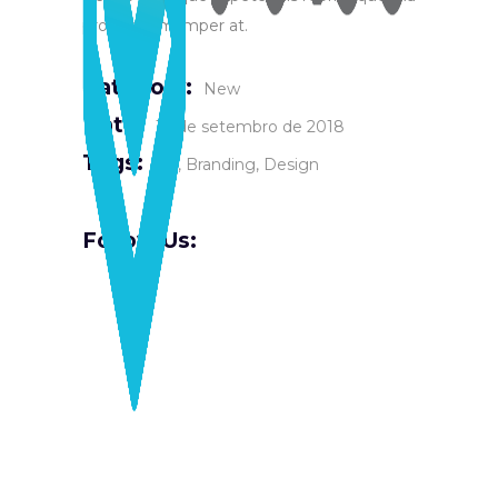
pro scri tam imper at.
Category:
New
Date:
19 de setembro de 2018
Tags:
Art
Branding
Design
Follow Us: