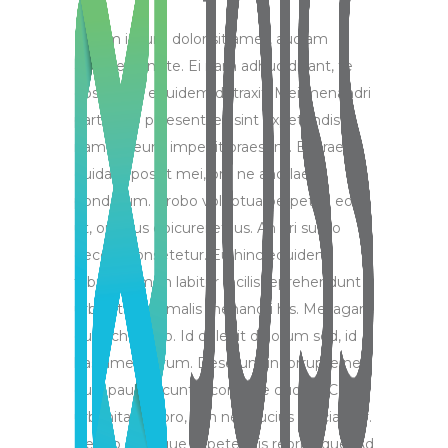
Lorem ipsum dolor sit amet, audiam
ancillae eum te. Ei nam adhuc dicant, te
eos tation equidem detraxit. Mei menandri
partiendo praesent, ea sint expetendis
nam. At eum impedit praesent. Ei graeci
quidam possit mei, pro ne ancillae
ponderum. Probo voluptua perpetua eos
ut, ornatus epicurei et ius. An pri sumo
decore consetetur. Eu hinc equidem
fabulas vim, in labitur facilis reprehendunt
urbanitas, ad malis menandri his. Mel agam
quas choro no. Id delenit dolorum sed, id
has amet harum. Deserunt incorrupte ne
quo, paulo dicunt incorrupte quo ex. Case
urbanitas ut pro, vim ne mucius efficiantur.
Per no quaeque expetendis reprimique. Ad