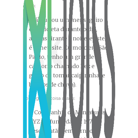
assim:
Olá! Eu sou um mensageiro
de bicicleta durante o dia,
ator aspirante à noite, e este
é o meu site. Eu moro em São
Paulo, tenho um grande
cachorro chamado Rex e
gosto de tomar caipirinha (e
banhos de chuva).
…ou alguma coisa assim:
A Companhia de Miniaturas
XYZ foi fundada em 1971, e
desde então tem fornecido